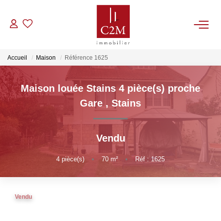
VENTES
Accueil
Maison
Référence 1625
CONTACT
Maison louée Stains 4 pièce(s) proche
Gare
,
Stains
ESTIMATION
Vendu
NOTRE AGENCE
4
pièce(s)
•
70
m²
•
Réf : 1625
BIENS VENDUS
Vendu