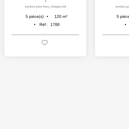
product.price.fees_charges.full
product.pr
120
m²
5
pièce(s)
5
pièc
Réf :
1788