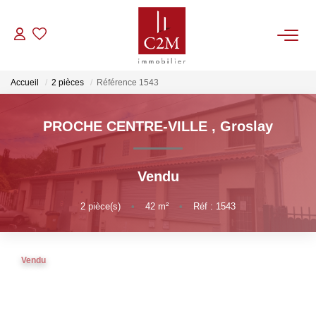
VENTES
Accueil
2 pièces
Référence 1543
CONTACT
PROCHE CENTRE-VILLE
,
Groslay
ESTIMATION
Vendu
NOTRE AGENCE
2
pièce(s)
•
42
m²
•
Réf : 1543
BIENS VENDUS
Vendu