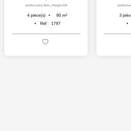
product.price.fees_charges.full
product.pr
80
m²
4
pièce(s)
3
pièc
Réf :
1797