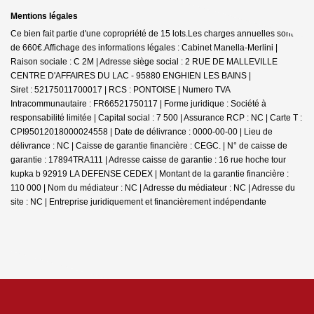
Mentions légales
Ce bien fait partie d'une copropriété de 15 lots.Les charges annuelles sont
de 660€.
Affichage des informations légales : Cabinet Manella-Merlini |
Raison sociale : C 2M | Adresse siège social : 2 RUE DE MALLEVILLE
CENTRE D'AFFAIRES DU LAC - 95880 ENGHIEN LES BAINS |
Siret : 52175011700017 | RCS : PONTOISE | Numero TVA
Intracommunautaire : FR66521750117 | Forme juridique : Société à
responsabilité limitée | Capital social : 7 500 | Assurance RCP : NC |
Carte T :
CPI95012018000024558 | Date de délivrance : 0000-00-00 | Lieu de
délivrance : NC | Caisse de garantie financière : CEGC. | N° de caisse de
garantie : 17894TRA111 | Adresse caisse de garantie : 16 rue hoche tour
kupka b 92919 LA DEFENSE CEDEX | Montant de la garantie financière :
110 000 | Nom du médiateur : NC | Adresse du médiateur : NC | Adresse du
site : NC |
Entreprise juridiquement et financièrement indépendante