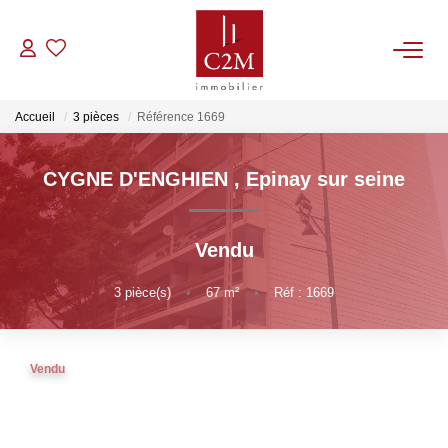
VENTES
Accueil
3 pièces
Référence 1669
CONTACT
CYGNE D'ENGHIEN
,
Epinay sur seine
ESTIMATION
Vendu
NOTRE AGENCE
3
pièce(s)
•
67
m²
•
Réf : 1669
BIENS VENDUS
Vendu