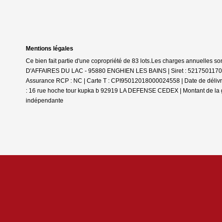
Mentions légales
Ce bien fait partie d'une copropriété de 83 lots.Les charges annuelles so
D'AFFAIRES DU LAC - 95880 ENGHIEN LES BAINS | Siret : 52175011700017 
Assurance RCP : NC |
Carte T : CPI95012018000024558 | Date de délivran
: 16 rue hoche tour kupka b 92919 LA DEFENSE CEDEX | Montant de la gar
indépendante