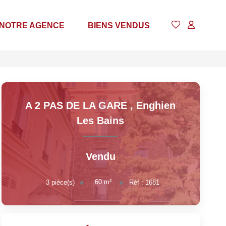
NOTRE AGENCE
BIENS VENDUS
A 2 PAS DE LA GARE
,
Enghien
Les Bains
Vendu
60
m²
3
pièce(s)
Réf :
1681