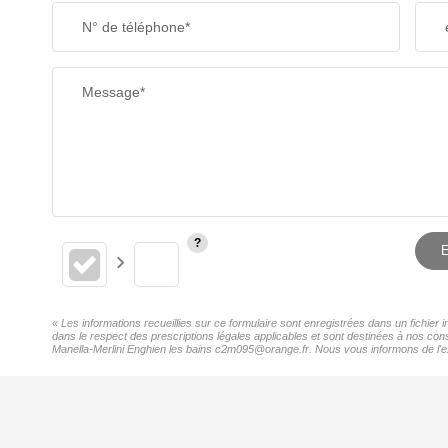
N° de téléphone*
Message*
E
« Les informations recueillies sur ce formulaire sont enregistrées dans un fichier
dans le respect des prescriptions légales applicables et sont destinées à nos cons
Manella-Merlini Enghien les bains c2m095@orange.fr. Nous vous informons de l'exis