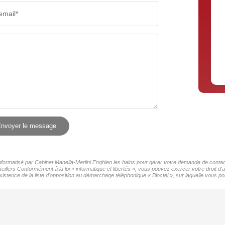
email*
nvoyer le message
 informatisé par Cabinet Manella-Merlini Enghien les bains pour gérer votre demande de contact
eillers Conformément à la loi « informatique et libertés », vous pouvez exercer votre droit d
tence de la liste d'opposition au démarchage téléphonique « Bloctel », sur laquelle vous pou