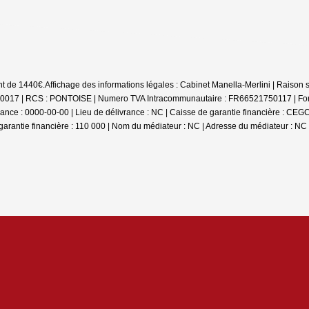
nt de 1440€.
Affichage des informations légales : Cabinet Manella-Merlini | Rais
| RCS : PONTOISE | Numero TVA Intracommunautaire : FR66521750117 | Forme jurid
ce : 0000-00-00 | Lieu de délivrance : NC | Caisse de garantie financière : CEGC
antie financière : 110 000 | Nom du médiateur : NC | Adresse du médiateur : NC |