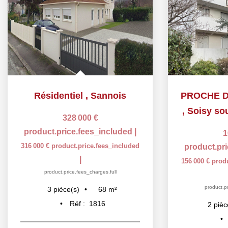
Résidentiel
,
Sannois
,
Soisy so
328 000 €
product.price.fees_included
|
1
316 000 €
product.price.fees_included
product.pr
|
156 000 €
prod
product.price.fees_charges.full
product.pr
68
m²
3
pièce(s)
Réf :
1816
2
pièc