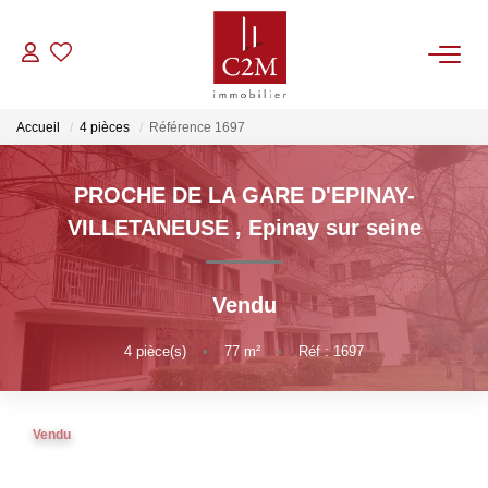
VENTES
Accueil
4 pièces
Référence 1697
CONTACT
PROCHE DE LA GARE D'EPINAY-
VILLETANEUSE
,
Epinay sur seine
ESTIMATION
Vendu
NOTRE AGENCE
4
pièce(s)
•
77
m²
•
Réf : 1697
BIENS VENDUS
Vendu