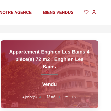
NOTRE AGENCE
BIENS VENDUS
Appartement Enghien Les Bains 4
pièce(s) 72 m2
,
Enghien Les
Bains
Vendu
72
m²
4
pièce(s)
Réf :
1772