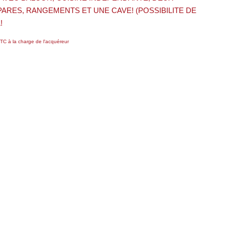
PARES, RANGEMENTS ET UNE CAVE! (POSSIBILITE DE
!
TC à la charge de l'acquéreur
ard évaluée à 323€ au (abonnement compris).
Partager
mer