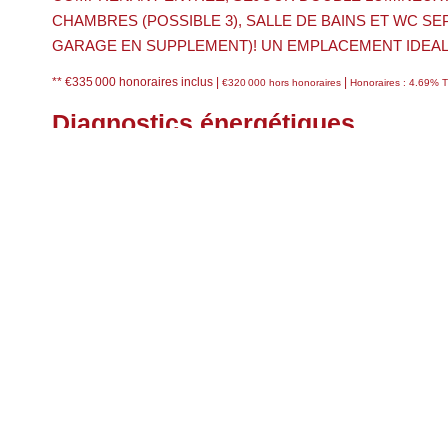
CHAMBRES (POSSIBLE 3), SALLE DE BAINS ET WC SE
GARAGE EN SUPPLEMENT)! UN EMPLACEMENT IDEAL
** €335 000
honoraires inclus
|
|
€320 000
hors honoraires
Honoraires : 4.69% T
Diagnostics énergétiques
Estimation du coût annuel des énergies pour un usage stand
Impri