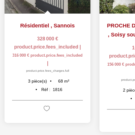
Résidentiel
,
Sannois
,
Soisy so
328 000 €
product.price.fees_included
|
1
316 000 €
product.price.fees_included
product.pr
|
156 000 €
prod
product.price.fees_charges.full
product.pr
68
m²
3
pièce(s)
Réf :
1816
2
pièc