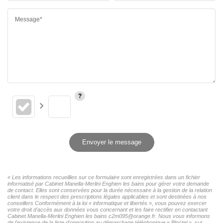
Message*
Envoyer le message
« Les informations recueillies sur ce formulaire sont enregistrées dans un fichier
informatisé par Cabinet Manella-Merlini Enghien les bains pour gérer votre demande
de contact. Elles sont conservées pour la durée nécessaire à la gestion de la relation
client dans le respect des prescriptions légales applicables et sont destinées à nos
conseillers Conformément à la loi « informatique et libertés », vous pouvez exercer
votre droit d'accès aux données vous concernant et les faire rectifier en contactant
Cabinet Manella-Merlini Enghien les bains c2m095@orange.fr. Nous vous informons
de l'existence de la liste d'opposition au démarchage téléphonique « Bloctel », sur