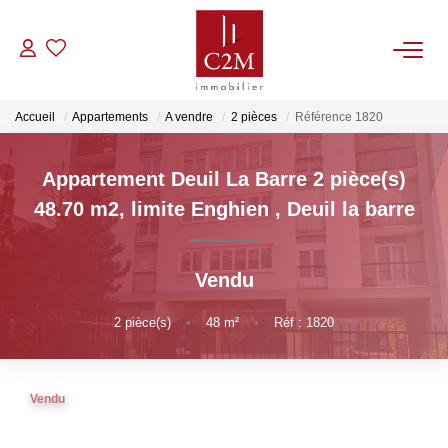
VENTES
Accueil
Appartements
A vendre
2 pièces
Référence 1820
CONTACT
Appartement Deuil La Barre 2 pièce(s)
48.70 m2, limite Enghien
,
Deuil la barre
ESTIMATION
Vendu
NOTRE AGENCE
2
pièce(s)
•
48
m²
•
Réf : 1820
BIENS VENDUS
Vendu