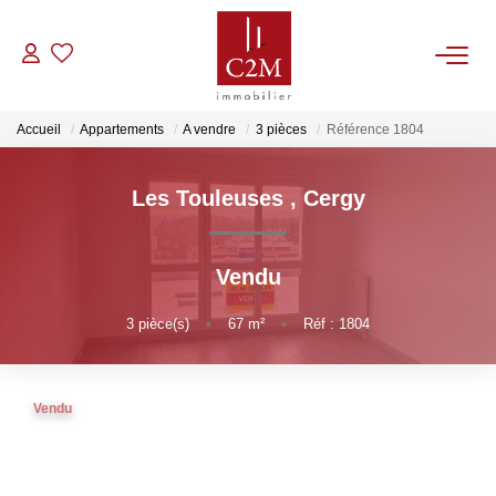
VENTES
Accueil
Appartements
A vendre
3 pièces
Référence 1804
CONTACT
Les Touleuses
,
Cergy
ESTIMATION
Vendu
NOTRE AGENCE
3
pièce(s)
•
67
m²
•
Réf : 1804
BIENS VENDUS
Vendu