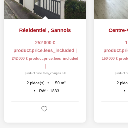
Résidentiel
,
Sannois
Centre-V
252 000 €
1
product.price.fees_included
|
product.pr
242 000 €
product.price.fees_included
160 000 €
prod
|
product.price.fees_charges.full
product.pr
50
m²
2
pièce(s)
2
pièc
Réf :
1833