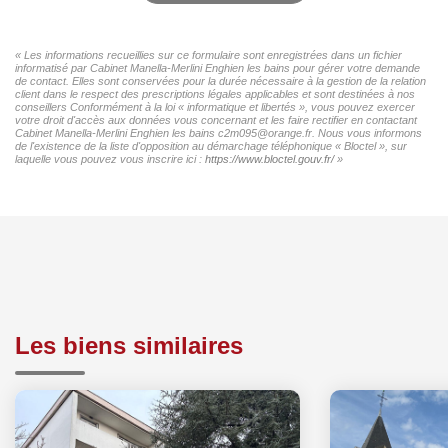
« Les informations recueillies sur ce formulaire sont enregistrées dans un fichier
informatisé par Cabinet Manella-Merlini Enghien les bains pour gérer votre demande
de contact. Elles sont conservées pour la durée nécessaire à la gestion de la relation
client dans le respect des prescriptions légales applicables et sont destinées à nos
conseillers Conformément à la loi « informatique et libertés », vous pouvez exercer
votre droit d'accès aux données vous concernant et les faire rectifier en contactant
Cabinet Manella-Merlini Enghien les bains c2m095@orange.fr. Nous vous informons
de l'existence de la liste d'opposition au démarchage téléphonique « Bloctel », sur
laquelle vous pouvez vous inscrire ici :
https://www.bloctel.gouv.fr/
»
Les biens similaires