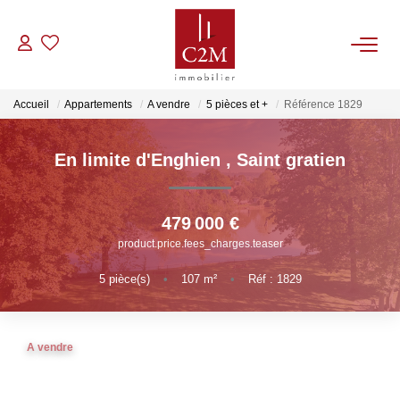
VENTES
Accueil
Appartements
A vendre
5 pièces et +
Référence 1829
CONTACT
En limite d'Enghien
,
Saint gratien
ESTIMATION
479 000 €
product.price.fees_charges.teaser
NOTRE AGENCE
5
pièce(s)
•
107
m²
•
Réf : 1829
BIENS VENDUS
A vendre