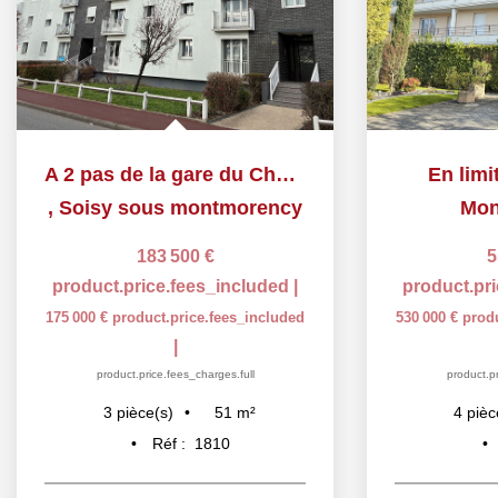
A 2 pas de la gare du Champ de Course d'Enghien
En limi
,
Soisy sous montmorency
Mon
183 500 €
5
product.price.fees_included
|
product.pr
175 000 €
product.price.fees_included
530 000 €
prod
|
product.price.fees_charges.full
product.pr
51
m²
3
pièce(s)
4
pièc
Réf :
1810