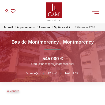
VENTES
Accueil
Appartements
A vendre
5 pièces et +
Référence 1788
CONTACT
Bas de Montmorency
,
Montmorency
ESTIMATION
545 000 €
product.price.fees_charges.teaser
NOTRE AGENCE
5
pièce(s)
•
120
m²
•
Réf : 1788
BIENS VENDUS
A vendre