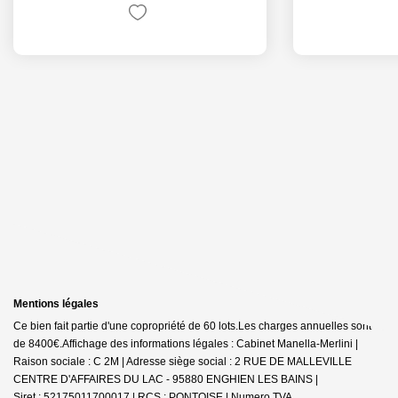
Mentions légales
Ce bien fait partie d'une copropriété de 60 lots.Les charges annuelles sont
de 8400€.
Affichage des informations légales : Cabinet Manella-Merlini |
Raison sociale : C 2M | Adresse siège social : 2 RUE DE MALLEVILLE
CENTRE D'AFFAIRES DU LAC - 95880 ENGHIEN LES BAINS |
Siret : 52175011700017 | RCS : PONTOISE | Numero TVA