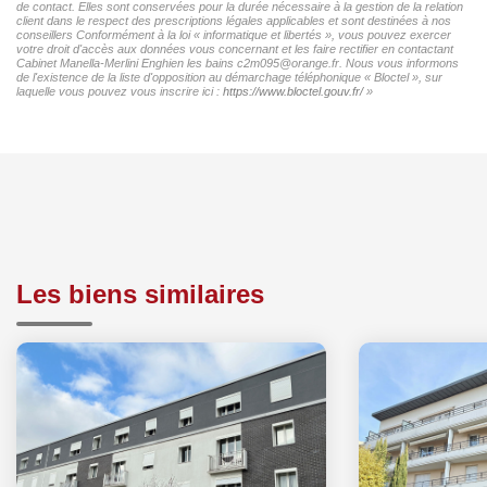
de contact. Elles sont conservées pour la durée nécessaire à la gestion de la relation
client dans le respect des prescriptions légales applicables et sont destinées à nos
conseillers Conformément à la loi « informatique et libertés », vous pouvez exercer
votre droit d'accès aux données vous concernant et les faire rectifier en contactant
Cabinet Manella-Merlini Enghien les bains c2m095@orange.fr. Nous vous informons
de l'existence de la liste d'opposition au démarchage téléphonique « Bloctel », sur
laquelle vous pouvez vous inscrire ici :
https://www.bloctel.gouv.fr/
»
Les biens similaires