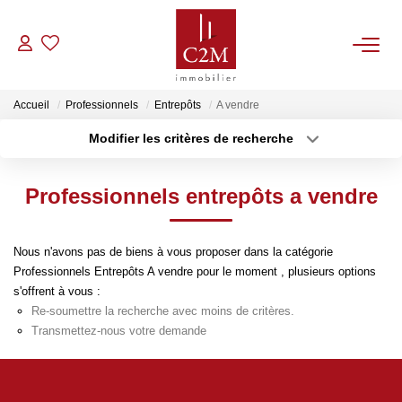
VENTES
Accueil
Professionnels
Entrepôts
A vendre
Modifier les critères de recherche
CONTACT
Localisation
Type de bien
Localisation
Sélectionnez...
Professionnels entrepôts a vendre
ESTIMATION
Surface min
Budget max
NOTRE AGENCE
Nous n'avons pas de biens à vous proposer dans la catégorie
Plus de critères
Créer une alerte
Professionnels Entrepôts A vendre pour le moment , plusieurs options
s'offrent à vous :
BIENS VENDUS
Re-soumettre la recherche avec moins de critères.
Transmettez-nous votre demande