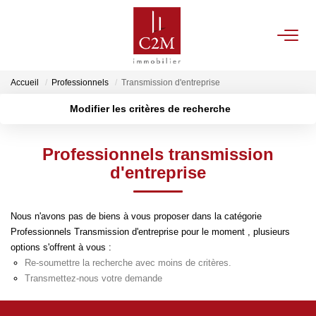
VENTES
Accueil
Professionnels
Transmission d'entreprise
Modifier les critères de recherche
CONTACT
Localisation
Type de bien
Localisation
Sélectionnez...
Professionnels transmission
ESTIMATION
Surface min
Budget max
d'entreprise
NOTRE AGENCE
Plus de critères
Créer une alerte
Nous n'avons pas de biens à vous proposer dans la catégorie
Professionnels Transmission d'entreprise pour le moment , plusieurs
BIENS VENDUS
options s'offrent à vous :
Re-soumettre la recherche avec moins de critères.
Transmettez-nous votre demande