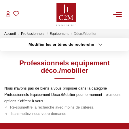
VENTES
Accueil
Professionnels
Equipement
Déco./Mobilier
Modifier les critères de recherche
CONTACT
Localisation
Type de bien
Localisation
Sélectionnez...
Professionnels equipement
ESTIMATION
Surface min
Budget max
déco./mobilier
NOTRE AGENCE
Plus de critères
Créer une alerte
Nous n'avons pas de biens à vous proposer dans la catégorie
Professionnels Equipement Déco./Mobilier pour le moment , plusieurs
BIENS VENDUS
options s'offrent à vous :
Re-soumettre la recherche avec moins de critères.
Transmettez-nous votre demande