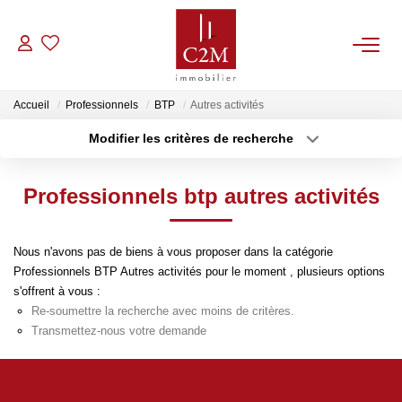
VENTES
Accueil
Professionnels
BTP
Autres activités
Modifier les critères de recherche
CONTACT
Localisation
Type de bien
Localisation
Sélectionnez...
Professionnels btp autres activités
ESTIMATION
Surface min
Budget max
NOTRE AGENCE
Nous n'avons pas de biens à vous proposer dans la catégorie
Plus de critères
Créer une alerte
Professionnels BTP Autres activités pour le moment , plusieurs options
s'offrent à vous :
BIENS VENDUS
Re-soumettre la recherche avec moins de critères.
Transmettez-nous votre demande