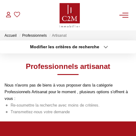
VENTES
Accueil
Professionnels
Artisanat
Modifier les critères de recherche
CONTACT
Localisation
Type de bien
Localisation
Sélectionnez...
Professionnels artisanat
ESTIMATION
Surface min
Budget max
NOTRE AGENCE
Nous n'avons pas de biens à vous proposer dans la catégorie
Plus de critères
Créer une alerte
Professionnels Artisanat pour le moment , plusieurs options s'offrent à
vous :
BIENS VENDUS
Re-soumettre la recherche avec moins de critères.
Transmettez-nous votre demande