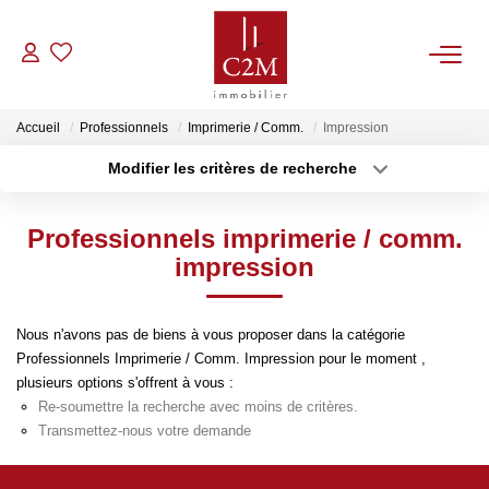
VENTES
Accueil
Professionnels
Imprimerie / Comm.
Impression
Modifier les critères de recherche
CONTACT
Localisation
Type de bien
Localisation
Sélectionnez...
Professionnels imprimerie / comm.
ESTIMATION
Surface min
Budget max
impression
NOTRE AGENCE
Plus de critères
Créer une alerte
Nous n'avons pas de biens à vous proposer dans la catégorie
Professionnels Imprimerie / Comm. Impression pour le moment ,
BIENS VENDUS
plusieurs options s'offrent à vous :
Re-soumettre la recherche avec moins de critères.
Transmettez-nous votre demande