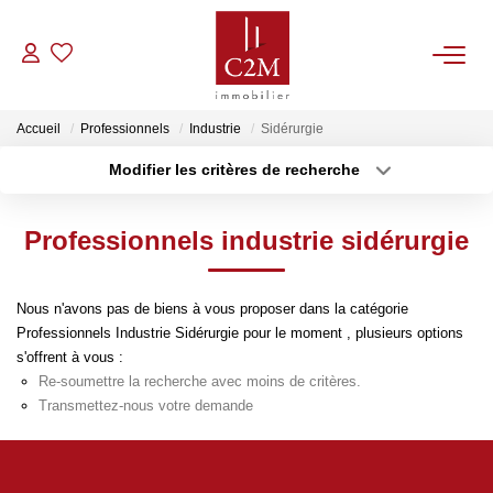
VENTES
Accueil
Professionnels
Industrie
Sidérurgie
Modifier les critères de recherche
CONTACT
Localisation
Type de bien
Localisation
Sélectionnez...
Professionnels industrie sidérurgie
ESTIMATION
Surface min
Budget max
NOTRE AGENCE
Nous n'avons pas de biens à vous proposer dans la catégorie
Plus de critères
Créer une alerte
Professionnels Industrie Sidérurgie pour le moment , plusieurs options
s'offrent à vous :
BIENS VENDUS
Re-soumettre la recherche avec moins de critères.
Transmettez-nous votre demande