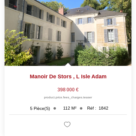
Manoir De Stors
,
L Isle Adam
398 000 €
product.price.fees_charges.teaser
112
M²
Réf :
1842
5
Pièce(s)