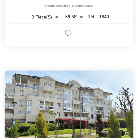
product.price.fees_charges.teaser
59
M²
Réf :
1840
3
Pièce(s)