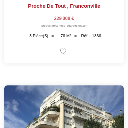
Proche De Tout
,
Franconville
229 000 €
product.price.fees_charges.teaser
76
M²
Réf :
1836
3
Pièce(s)