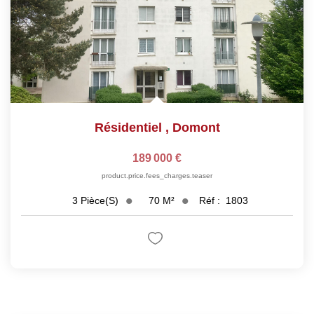
Résidentiel
,
Domont
189 000 €
product.price.fees_charges.teaser
70
M²
Réf :
1803
3
Pièce(s)