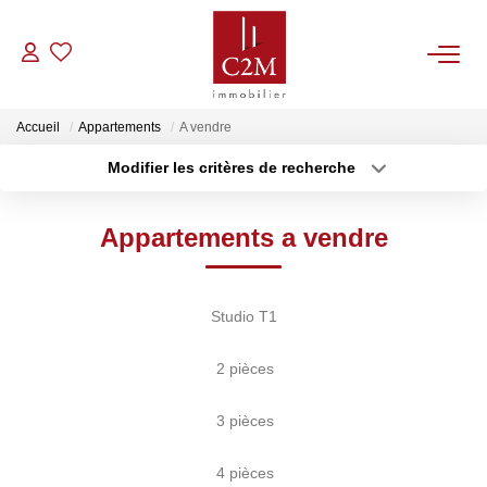
VENTES
Accueil
Appartements
A vendre
Modifier les critères de recherche
CONTACT
Localisation
Type de bien
Localisation
Sélectionnez...
Appartements a vendre
ESTIMATION
Surface min
Budget max
NOTRE AGENCE
Plus de critères
Créer une alerte
Studio T1
BIENS VENDUS
2 pièces
3 pièces
4 pièces