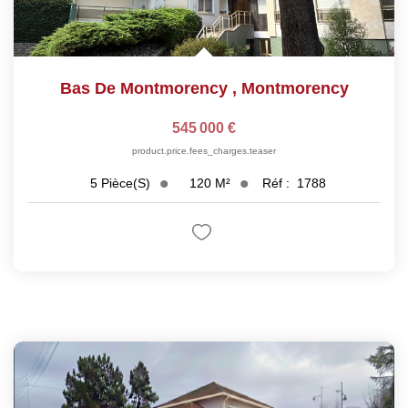
Bas De Montmorency
,
Montmorency
545 000 €
product.price.fees_charges.teaser
120
M²
Réf :
1788
5
Pièce(s)