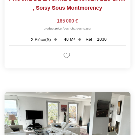
,
Soisy Sous Montmorency
165 000 €
product.price.fees_charges.teaser
48
M²
Réf :
1830
2
Pièce(s)