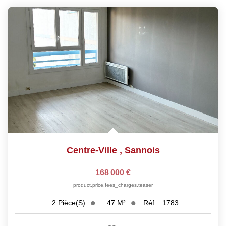
Centre-Ville
,
Sannois
168 000 €
product.price.fees_charges.teaser
47
M²
Réf :
1783
2
Pièce(s)