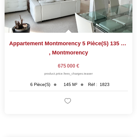
Appartement Montmorency 5 Pièce(s) 135 M2
,
Montmorency
675 000 €
product.price.fees_charges.teaser
145
M²
Réf :
1823
6
Pièce(s)