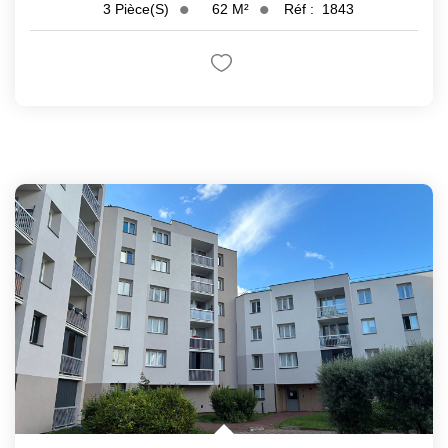
62
M²
Réf :
1843
3
Pièce(s)