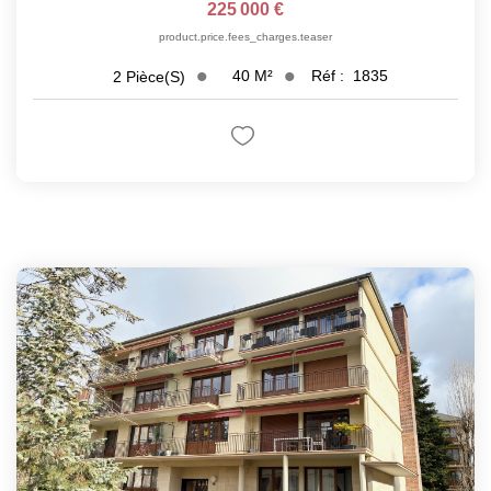
225 000 €
product.price.fees_charges.teaser
40
M²
Réf :
1835
2
Pièce(s)