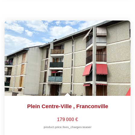
Plein Centre-Ville
,
Franconville
179 000 €
product.price.fees_charges.teaser