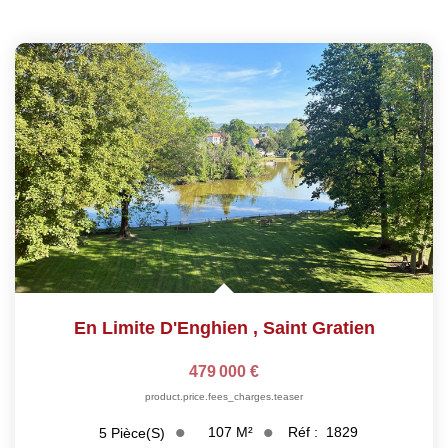
En Limite D'Enghien
,
Saint Gratien
479 000 €
product.price.fees_charges.teaser
107
M²
Réf :
1829
5
Pièce(s)