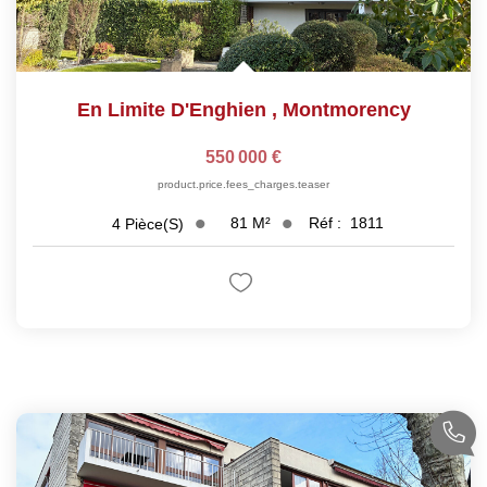
En Limite D'Enghien
,
Montmorency
550 000 €
product.price.fees_charges.teaser
81
M²
Réf :
1811
4
Pièce(s)