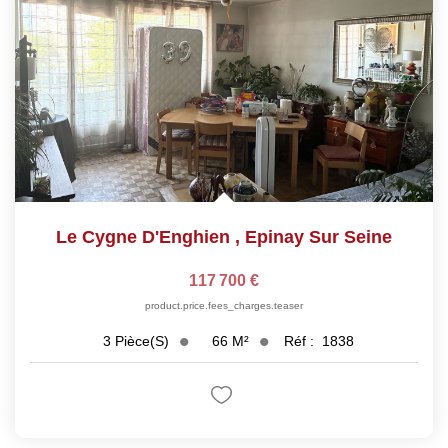
Le Cygne D'Enghien
,
Epinay Sur Seine
117 700 €
product.price.fees_charges.teaser
66
M²
Réf :
1838
3
Pièce(s)