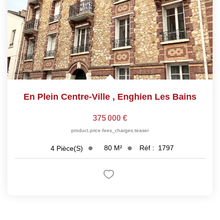
En Plein Centre-Ville
,
Enghien Les Bains
375 000 €
product.price.fees_charges.teaser
80
M²
Réf :
1797
4
Pièce(s)