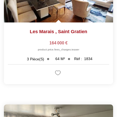
Les Marais
,
Saint Gratien
164 000 €
product.price.fees_charges.teaser
64
M²
Réf :
1834
3
Pièce(s)