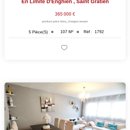
En Limite D'Enghien
,
Saint Gratien
365 000 €
product.price.fees_charges.teaser
107
M²
Réf :
1792
5
Pièce(s)