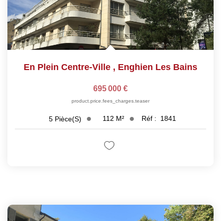
En Plein Centre-Ville
,
Enghien Les Bains
695 000 €
product.price.fees_charges.teaser
112
M²
Réf :
1841
5
Pièce(s)