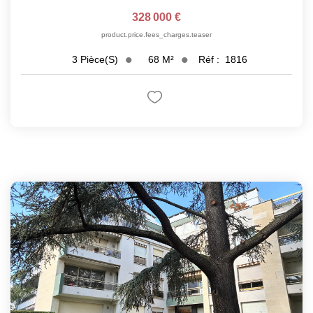
328 000 €
product.price.fees_charges.teaser
68
M²
Réf :
1816
3
Pièce(s)