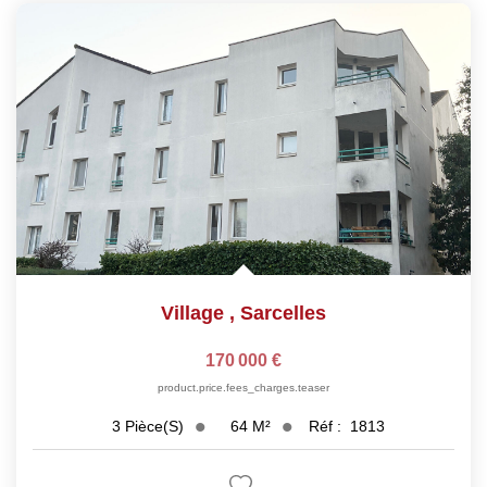
Village
,
Sarcelles
170 000 €
product.price.fees_charges.teaser
64
M²
Réf :
1813
3
Pièce(s)