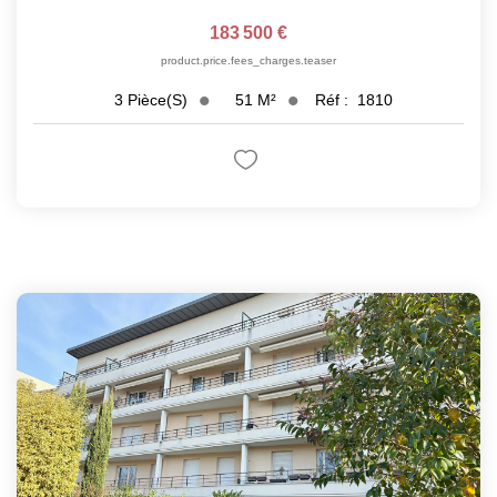
183 500 €
product.price.fees_charges.teaser
51
M²
Réf :
1810
3
Pièce(s)