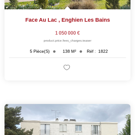
Face Au Lac
,
Enghien Les Bains
1 050 000 €
product.price.fees_charges.teaser
138
M²
Réf :
1822
5
Pièce(s)