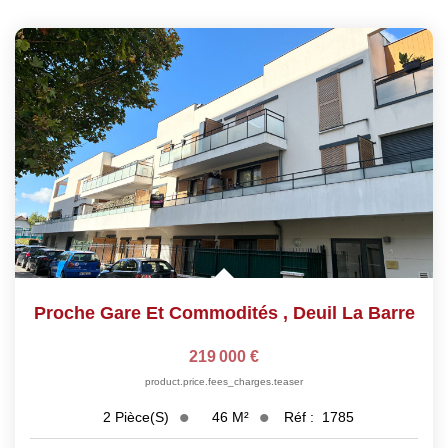
Proche Gare Et Commodités
,
Deuil La Barre
219 000 €
product.price.fees_charges.teaser
46
M²
Réf :
1785
2
Pièce(s)