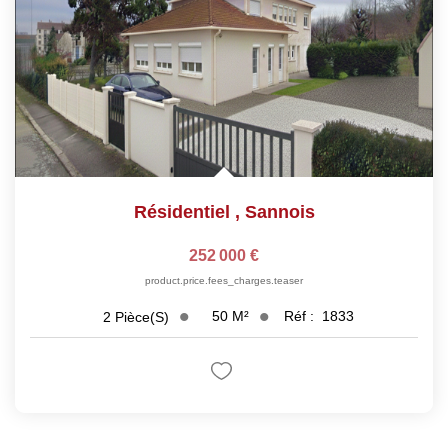
Résidentiel
,
Sannois
252 000 €
product.price.fees_charges.teaser
50
M²
Réf :
1833
2
Pièce(s)