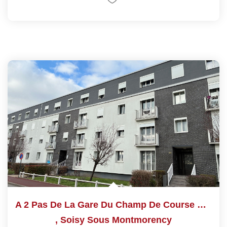
A 2 Pas De La Gare Du Champ De Course D'Enghien
,
Soisy Sous Montmorency