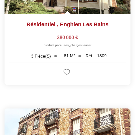
Résidentiel
,
Enghien Les Bains
380 000 €
product.price.fees_charges.teaser
81
M²
Réf :
1809
3
Pièce(s)