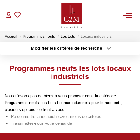
VENTES
Accueil
Programmes neufs
Les Lots
Locaux industriels
Modifier les critères de recherche
CONTACT
Localisation
Type de bien
Localisation
Sélectionnez...
Programmes neufs les lots locaux
ESTIMATION
Surface min
Budget max
industriels
NOTRE AGENCE
Plus de critères
Créer une alerte
Nous n'avons pas de biens à vous proposer dans la catégorie
Programmes neufs Les Lots Locaux industriels pour le moment ,
BIENS VENDUS
plusieurs options s'offrent à vous :
Re-soumettre la recherche avec moins de critères.
Transmettez-nous votre demande