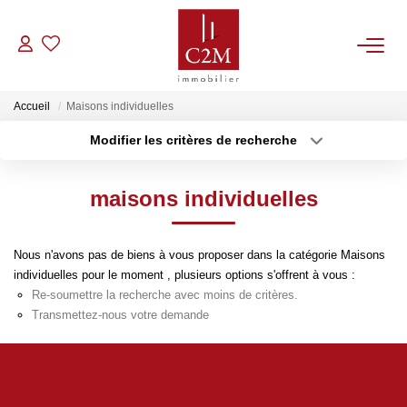
VENTES
Accueil
Maisons individuelles
Modifier les critères de recherche
CONTACT
Localisation
Type de bien
Localisation
Sélectionnez...
maisons individuelles
ESTIMATION
Surface min
Budget max
NOTRE AGENCE
Nous n'avons pas de biens à vous proposer dans la catégorie Maisons
Plus de critères
Créer une alerte
individuelles pour le moment , plusieurs options s'offrent à vous :
Re-soumettre la recherche avec moins de critères.
BIENS VENDUS
Transmettez-nous votre demande