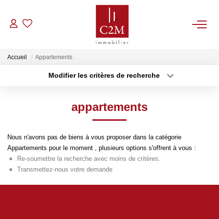
VENTES
Accueil
Appartements
Modifier les critères de recherche
CONTACT
Localisation
Type de bien
Localisation
Sélectionnez...
appartements
ESTIMATION
Surface min
Budget max
NOTRE AGENCE
Nous n'avons pas de biens à vous proposer dans la catégorie
Plus de critères
Créer une alerte
Appartements pour le moment , plusieurs options s'offrent à vous :
Re-soumettre la recherche avec moins de critères.
BIENS VENDUS
Transmettez-nous votre demande