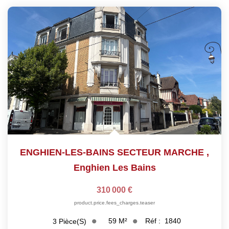
ENGHIEN-LES-BAINS SECTEUR MARCHE
,
Enghien Les Bains
310 000 €
product.price.fees_charges.teaser
59
M²
Réf :
1840
3
Pièce(s)