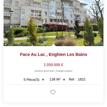
Face Au Lac
,
Enghien Les Bains
1 050 000 €
product.price.fees_charges.teaser
138
M²
Réf :
1822
5
Pièce(s)