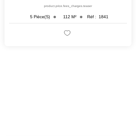
product.price.fees_charges.teaser
112
M²
Réf :
1841
5
Pièce(s)