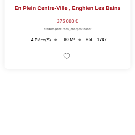
En Plein Centre-Ville
,
Enghien Les Bains
375 000 €
product.price.fees_charges.teaser
80
M²
Réf :
1797
4
Pièce(s)