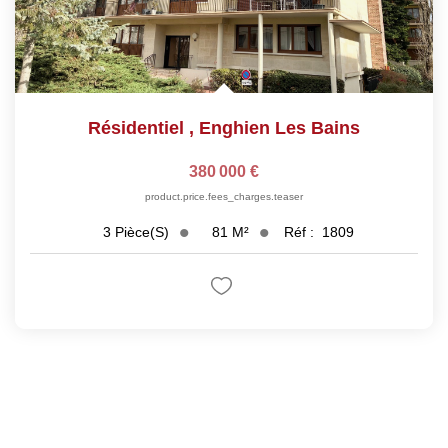
Résidentiel
,
Enghien Les Bains
380 000 €
product.price.fees_charges.teaser
81
M²
Réf :
1809
3
Pièce(s)