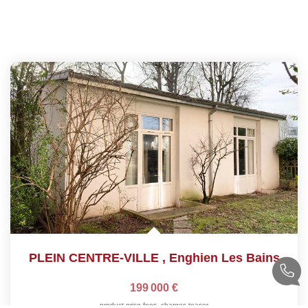
PLEIN CENTRE-VILLE
,
Enghien Les Bains
199 000 €
product.price.fees_charges.teaser