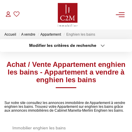
VENTES
Accueil
A vendre
Appartement
Enghien les bains
Modifier les critères de recherche
CONTACT
Localisation
Type de bien
Localisation
Sélectionnez...
Achat / Vente Appartement enghien
ESTIMATION
Surface min
Budget max
les bains - Appartement a vendre à
enghien les bains
NOTRE AGENCE
Plus de critères
Créer une alerte
BIENS VENDUS
Sur notre site consultez les annonces immobilière de Appartement à vendre
enghien les bains. Trouvez votre Appartement sur enghien les bains grâce
aux annonces immobilières de Cabinet Manella-Merlini Enghien les bains.
Immobilier enghien les bains